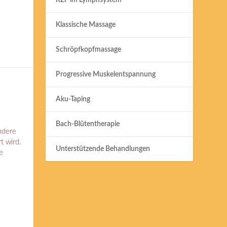
RZF im Lymphsystem
Klassische Massage
Schröpfkopfmassage
Progressive Muskelentspannung
Aku-Taping
Bach-Blütentherapie
ndere
t wird.
Unterstützende Behandlungen
e