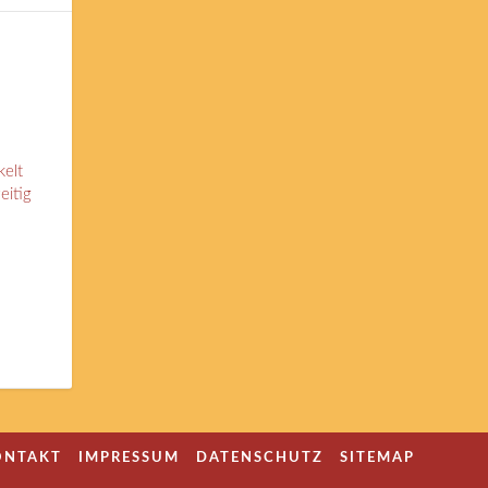
kelt
eitig
ONTAKT
IMPRESSUM
DATENSCHUTZ
SITEMAP