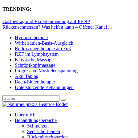
TRENDING:
Gastbeitrag und Expertenmeinung auf PENP
Rückenschmerzen? Was helfen kann – Offener Kanal ...
Hypnosetherapie
Wirbelsäulen-Basis-Ausgleich
Reflexzonentherapie am Fuß
RZF im Lymphsystem
Klassische Massage
Schröpfkopfmassage
Progressive Muskelentspannung
Aku-Taping
Bach-Blütentherapie
Unterstützende Behandlungen
Über mich
Behandlungsbereiche
Schmerzen
Seelische Leiden
Rückenbeschwerden