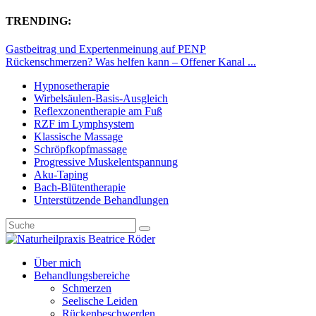
TRENDING:
Gastbeitrag und Expertenmeinung auf PENP
Rückenschmerzen? Was helfen kann – Offener Kanal ...
Hypnosetherapie
Wirbelsäulen-Basis-Ausgleich
Reflexzonentherapie am Fuß
RZF im Lymphsystem
Klassische Massage
Schröpfkopfmassage
Progressive Muskelentspannung
Aku-Taping
Bach-Blütentherapie
Unterstützende Behandlungen
Über mich
Behandlungsbereiche
Schmerzen
Seelische Leiden
Rückenbeschwerden